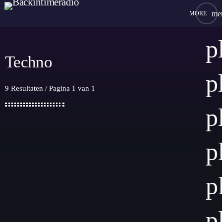
me
close
p
Techno
play_arrow
BACKINTIMERADIO
p
9 Resultaten / Pagina 1 van 1
p
HOME
p
PROGRAMMA
VAST PROGRAMMA
TEAM
p
GEWIJZIGD PROGRAMMA
VERZOEK
p
CHAT