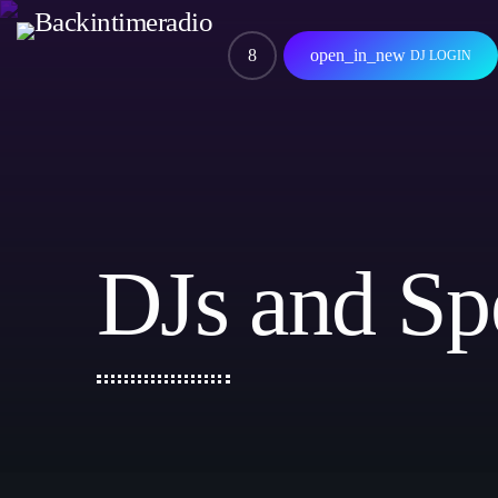
open_in_new
DJ LOGIN
DJs and Sp