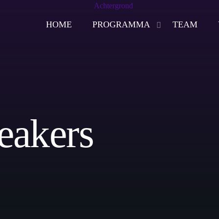
HOME
PROGRAMMA
TEAM
play_arrow
BACKINTIMERADIO
eakers
Now playing