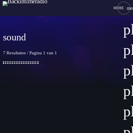
me
close
p
sound
play_arrow
BACKINTIMERADIO
p
7 Resultaten / Pagina 1 van 1
p
HOME
p
PROGRAMMA
VAST PROGRAMMA
TEAM
p
GEWIJZIGD PROGRAMMA
Records & Singles
VERZOEK
Studio Photo Report
p
CHAT