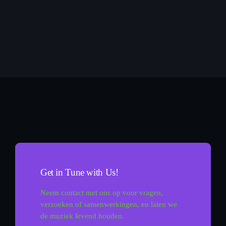
Various
Nonstop
22:00 - 00:00
Nonstop
Get in Tune with Us!
Neem contact met ons op voor vragen,
verzoeken of samenwerkingen, en laten we
de muziek levend houden.