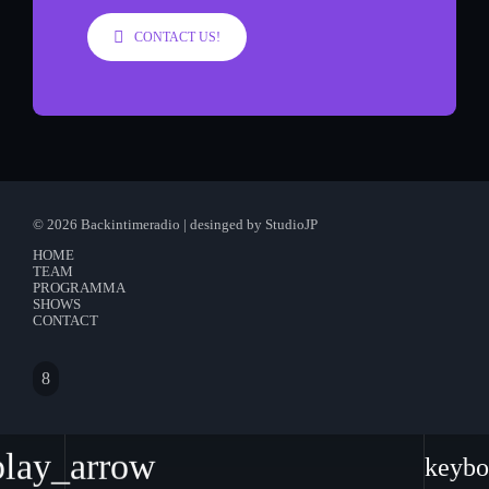
CONTACT US!
© 2026 Backintimeradio | desinged by StudioJP
HOME
TEAM
PROGRAMMA
SHOWS
CONTACT
play_arrow
keybo